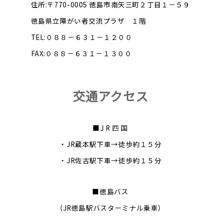
住所:〒770-0005 徳島市南矢三町２丁目１－５９
徳島県立障がい者交流プラザ １階
TEL:０８８－６３１－１２００
FAX:０８８－６３１－１３００
交通アクセス
■J R 四 国
・JR蔵本駅下車→徒歩約１５分
・JR佐古駅下車→徒歩約１５分
■徳島バス
（JR徳島駅バスターミナル乗車）