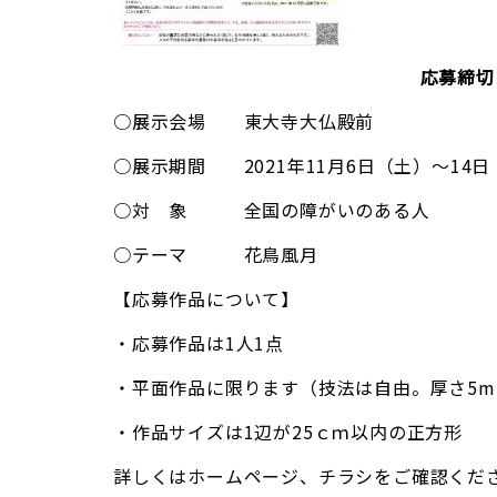
応募締切
○展示会場 東大寺大仏殿前
○展示期間 2021年11月6日（土）～14日
○対 象 全国の障がいのある人
○テーマ 花鳥風月
【応募作品について】
・応募作品は1人1点
・平面作品に限ります（技法は自由。厚さ5m
・作品サイズは1辺が25ｃｍ以内の正方形
詳しくは
ホームページ
、
チラシ
をご確認くだ